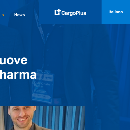
Italiano
k
News
English
Italiano
Nuove
Spanish
Français
 Pharma
Deutsch
русский
العربية
中文