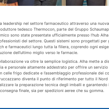
a leadership nel settore farmaceutico attraverso una nuova
roduttore tedesco Thermocon, parte del Gruppo Schaumapl
ermico sono state presentate ufficialmente presso l’hub Alh
ofessionisti del settore. Questi sistemi sono progettati per g
ch e farmaceutici lungo tutta la filiera, coprendo ogni esig
ibuzione dell’ultimo miglio verso le farmacie.
ollaborazione va oltre la semplice logistica. Alha mette a di
dia e personale altamente addestrato per offrire un servizi
in celle frigo dedicate e l’assemblaggio professionale dei c
Truccazzano diventa il punto di riferimento per tutto il Nord
nalizzare la preparazione tecnica degli imballi e garantend
a consegna finale, sia per spedizioni aeree che su gomma.