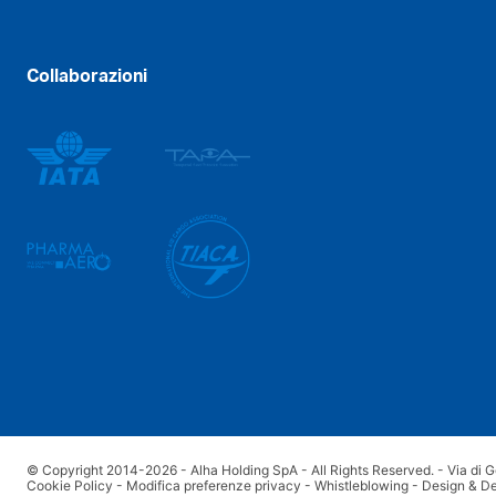
Collaborazioni
© Copyright 2014-2026 - Alha Holding SpA - All Rights Reserved. - Via di G
Cookie Policy
-
Modifica preferenze privacy
-
Whistleblowing
-
Design & D