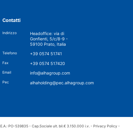
Contatti
Indirizzo
Headoffice: via di
Gonfienti, 5/c/8-9 -
59100 Prato, Italia
Telefono
+39 0574 51741
Fax
+39 0574 517420
Email
info@alhagroup.com
Pec
alhaholding@pec.alhagroup.com
.A.: PO-539835 - Cap.Sociale ult. bil.€ 3.150.000 i.v. -
Privacy Policy
-