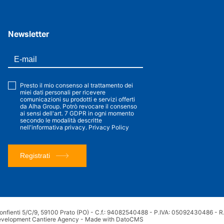
Newsletter
Presto il mio consenso al trattamento dei
miei dati personali per ricevere
comunicazioni su prodotti e servizi offerti
da Alha Group. Potrò revocare il consenso
ai sensi dell'art. 7 GDPR in ogni momento
secondo le modalità descritte
nell'informativa privacy.
Privacy Policy
Registrati
onfienti 5/C/9, 59100 Prato (PO) - C.f.: 94082540488 - P.IVA: 05092430486 - R.E
evelopment Cantiere Agency
-
Made with DatoCMS