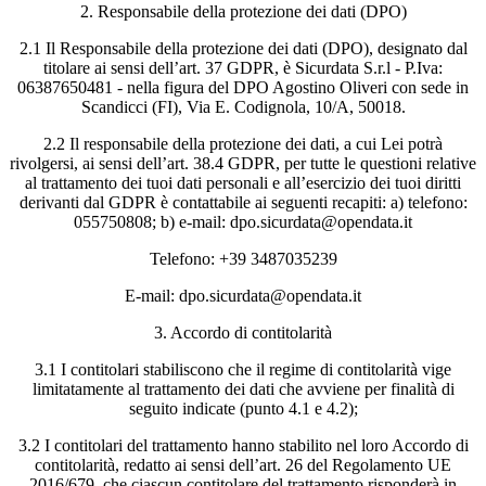
2. Responsabile della protezione dei dati (DPO)
2.1 Il Responsabile della protezione dei dati (DPO), designato dal
titolare ai sensi dell’art. 37 GDPR, è Sicurdata S.r.l - P.Iva:
06387650481 - nella figura del DPO Agostino Oliveri con sede in
Scandicci (FI), Via E. Codignola, 10/A, 50018.
2.2 Il responsabile della protezione dei dati, a cui Lei potrà
rivolgersi, ai sensi dell’art. 38.4 GDPR, per tutte le questioni relative
al trattamento dei tuoi dati personali e all’esercizio dei tuoi diritti
derivanti dal GDPR è contattabile ai seguenti recapiti: a) telefono:
055750808; b) e-mail: dpo.sicurdata@opendata.it
Telefono: +39 3487035239
E-mail: dpo.sicurdata@opendata.it
3. Accordo di contitolarità
3.1 I contitolari stabiliscono che il regime di contitolarità vige
limitatamente al trattamento dei dati che avviene per finalità di
seguito indicate (punto 4.1 e 4.2);
3.2 I contitolari del trattamento hanno stabilito nel loro Accordo di
contitolarità, redatto ai sensi dell’art. 26 del Regolamento UE
2016/679, che ciascun contitolare del trattamento risponderà in