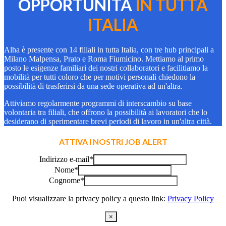
OPPORTUNITÀ
IN TUTTA
ITALIA
Alha è presente con 14 filiali in tutta Italia, con tre hub principali a
Milano Malpensa, Prato e Roma Fiumicino. Mettiamo al primo
posto le esigenze familiari dei nostri collaboratori e facilitiamo la
mobilità per tutti coloro che per motivi personali chiedono la
possibilità di trasferirsi da una sede operativa ad un'altra.
Attiviamo regolarmente programmi di interscambio su base
volontaria tra filiali, che offrono la possibilità ai lavoratori che lo
desiderano di sperimentare brevi periodi di lavoro in un'altra città.
ATTIVA I NOSTRI JOB ALERT
Indirizzo e-mail
*
Nome
*
Cognome
*
Puoi visualizzare la privacy policy a questo link:
Privacy Policy
×