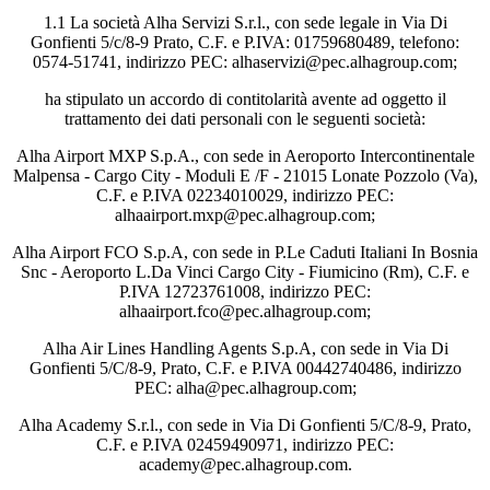
1.1 La società Alha Servizi S.r.l., con sede legale in Via Di
Gonfienti 5/c/8-9 Prato, C.F. e P.IVA: 01759680489, telefono:
0574-51741, indirizzo PEC: alhaservizi@pec.alhagroup.com;
ha stipulato un accordo di contitolarità avente ad oggetto il
trattamento dei dati personali con le seguenti società:
Alha Airport MXP S.p.A., con sede in Aeroporto Intercontinentale
Malpensa - Cargo City - Moduli E /F - 21015 Lonate Pozzolo (Va),
C.F. e P.IVA 02234010029, indirizzo PEC:
alhaairport.mxp@pec.alhagroup.com;
Alha Airport FCO S.p.A, con sede in P.Le Caduti Italiani In Bosnia
Snc - Aeroporto L.Da Vinci Cargo City - Fiumicino (Rm), C.F. e
P.IVA 12723761008, indirizzo PEC:
alhaairport.fco@pec.alhagroup.com;
Alha Air Lines Handling Agents S.p.A, con sede in Via Di
Gonfienti 5/C/8-9, Prato, C.F. e P.IVA 00442740486, indirizzo
PEC: alha@pec.alhagroup.com;
Alha Academy S.r.l., con sede in Via Di Gonfienti 5/C/8-9, Prato,
C.F. e P.IVA 02459490971, indirizzo PEC:
academy@pec.alhagroup.com.