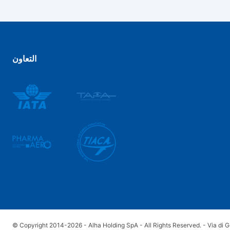
التعاون
© Copyright 2014-2026 - Alha Holding SpA - All Rights Reserved. - Via di G