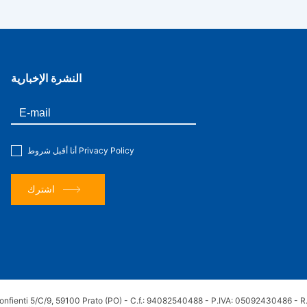
النشرة الإخبارية
Privacy Policy
أنا أقبل شروط
اشترك
onfienti 5/C/9, 59100 Prato (PO) - C.f.: 94082540488 - P.IVA: 05092430486 - R.E