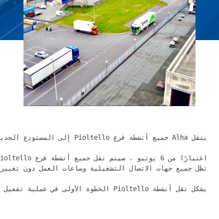
يشكل نقل أنشطة Pioltello الخطوة الأولى في عملية تفعيل مركز Truccazzano الجديد ؛ ستتبع المرحلة الثانية ، المقرر إجراؤها في الأسابيع القليلة المقبلة ، مع نقل جميع أنشطة فرع سغراتي.