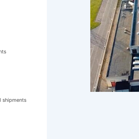
nts
al shipments