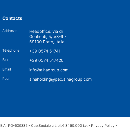
Contacts
Addresse
Headoffice: via di
Gonfienti, 5/c/8-9 -
59100 Prato, Italia
Téléphone
+39 0574 51741
Fax
+39 0574 517420
Email
info@alhagroup.com
Pec
alhaholding@pec.alhagroup.com
.A.: PO-539835 - Cap.Sociale ult. bil.€ 3.150.000 i.v. -
Privacy Policy
-