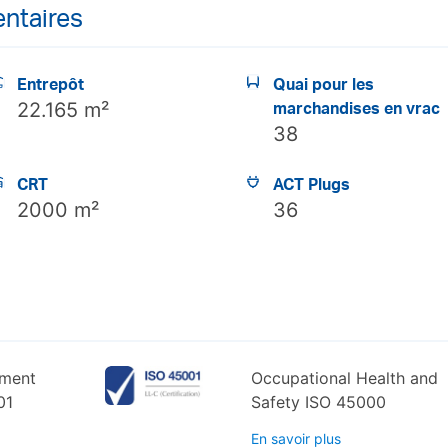
ntaires
Entrepôt
Quai pour les
22.165 m²
marchandises en vrac
38
CRT
ACT Plugs
2000 m²
36
ement
Occupational Health and
01
Safety ISO 45000
En savoir plus