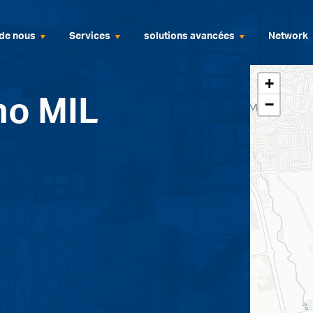
de nous
Services
solutions avancées
Network
+
no MIL
−