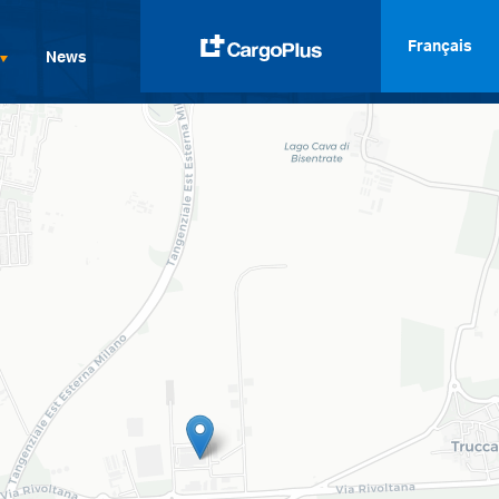
Français
News
English
Italiano
Spanish
Français
Deutsch
русский
العربية
中文