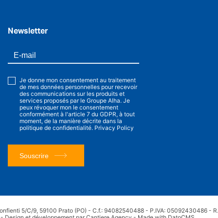
Newsletter
Je donne mon consentement au traitement
de mes données personnelles pour recevoir
des communications sur les produits et
services proposés par le Groupe Alha. Je
peux révoquer mon le consentement
conformément à l'article 7 du GDPR, à tout
moment, de la manière décrite dans la
politique de confidentialité.
Privacy Policy
Souscrire
onfienti 5/C/9, 59100 Prato (PO) - C.f.: 94082540488 - P.IVA: 05092430486 - R.E
-
Design et développement par Cantiere Agency
-
Made with DatoCMS