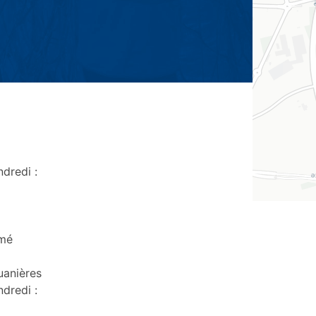
ndredi :
rmé
uanières
ndredi :