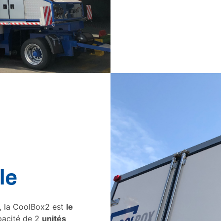
le
, la CoolBox2 est
le
pacité de 2
unités