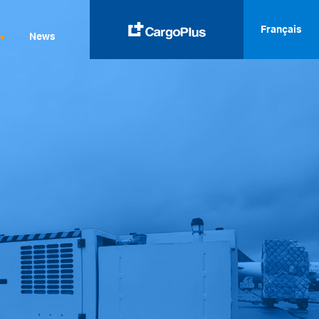
Français
News
English
Italiano
Spanish
Français
Deutsch
русский
العربية
中文