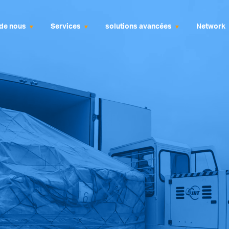
de nous
Services
solutions avancées
Network