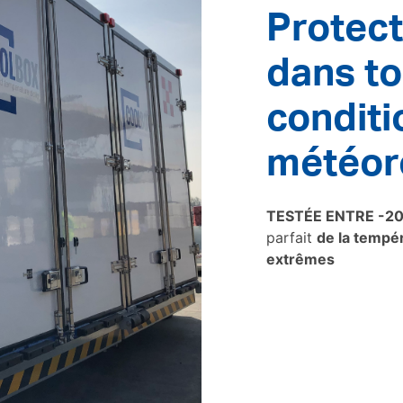
Protect
dans to
conditi
météor
TESTÉE ENTRE -20
parfait
de la tempé
extrêmes