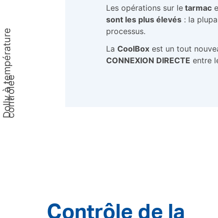
Les opérations sur le
tarmac
e
sont les plus élevés
: la plup
processus.
D
o
l
l
y
à
t
m
p
é
r
a
t
u
r
e
c
o
n
t
r
ô
l
é
La
CoolBox
est un tout nouvea
CONNEXION DIRECTE
entre 
e
e
Contrôle de la