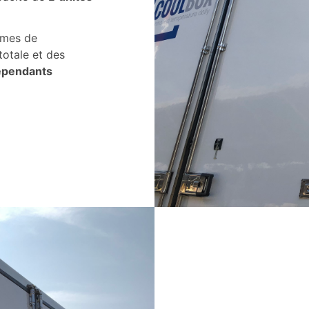
èmes de
totale et des
épendants