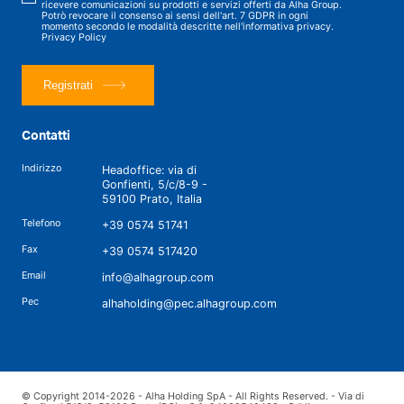
ricevere comunicazioni su prodotti e servizi offerti da Alha Group.
Potrò revocare il consenso ai sensi dell'art. 7 GDPR in ogni
momento secondo le modalità descritte nell'informativa privacy.
Privacy Policy
Registrati
Contatti
Indirizzo
Headoffice: via di
Gonfienti, 5/c/8-9 -
59100 Prato, Italia
Telefono
+39 0574 51741
Fax
+39 0574 517420
Email
info@alhagroup.com
Pec
alhaholding@pec.alhagroup.com
© Copyright 2014-2026 - Alha Holding SpA - All Rights Reserved. - Via di