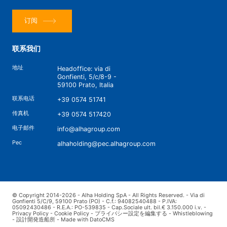
订阅
联系我们
地址
Headoffice: via di
Gonfienti, 5/c/8-9 -
59100 Prato, Italia
联系电话
+39 0574 51741
传真机
+39 0574 517420
电子邮件
info@alhagroup.com
Pec
alhaholding@pec.alhagroup.com
© Copyright 2014-2026 - Alha Holding SpA - All Rights Reserved. - Via di
Gonfienti 5/C/9, 59100 Prato (PO) - C.f.: 94082540488 - P.IVA:
05092430486 - R.E.A.: PO-539835 - Cap.Sociale ult. bil.€ 3.150.000 i.v. -
Privacy Policy
-
Cookie Policy
-
プライバシー設定を編集する
-
Whistleblowing
-
設計開発造船所
-
Made with DatoCMS