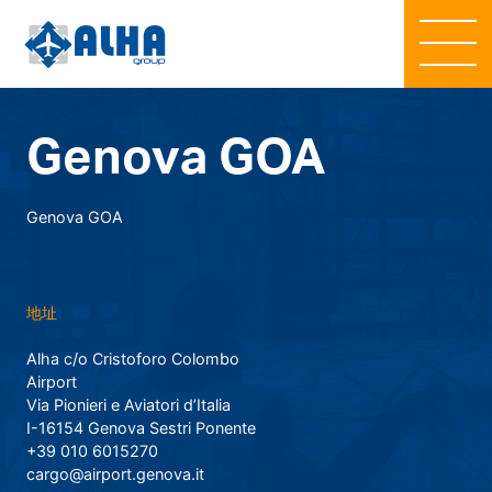
Genova GOA
Genova GOA
地址
Alha c/o Cristoforo Colombo
Airport
Via Pionieri e Aviatori d’Italia
I-16154 Genova Sestri Ponente
+39 010 6015270
cargo@airport.genova.it