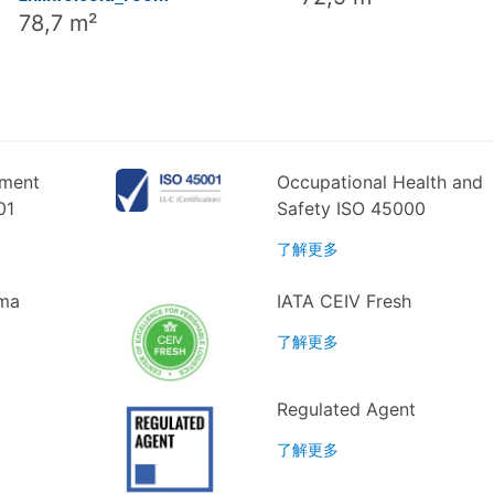
78,7 m²
ement
Occupational Health and
01
Safety ISO 45000
了解更多
rma
IATA CEIV Fresh
了解更多
Regulated Agent
了解更多