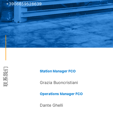
+3906659528639
联系我们
Station Manager FCO
Grazia Buoncristiani
Operations Manager FCO
Dante Ghelli