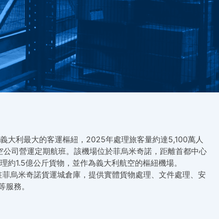
義大利最大的客運樞紐，2025年處理旅客量約達5,100萬人
航空公司營運定期航班。該機場位於菲烏米奇諾，距離首都中心
理約1.5億公斤貨物，並作為義大利航空的樞紐機場。
a進駐菲烏米奇諾貨運城倉庫，提供實體貨物處理、文件處理、安
等服務。