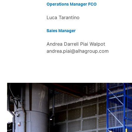
Operations Manager FCO
Luca Tarantino
Sales Manager
Andrea Darrell Piai Walpot
andrea.piai@alhagroup.com