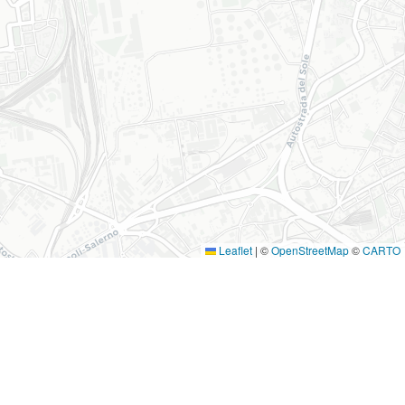
Leaflet
|
©
OpenStreetMap
©
CARTO