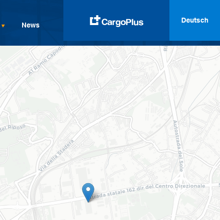
Deutsch
News
English
Italiano
Spanish
Français
Deutsch
русский
العربية
中文