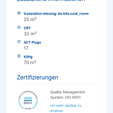
translation missing: de.info.cold_room
25 m²
CRT
32 m²
ACT Plugs
17
Käfig
70 m²
Zertifizierungen
Quality Management
System: ISO 9001
Um mehr darüber zu
erfahren