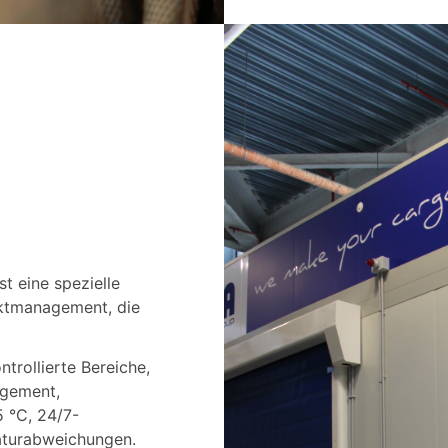
t eine spezielle
uktmanagement, die
trollierte Bereiche,
agement,
 °C, 24/7-
aturabweichungen.