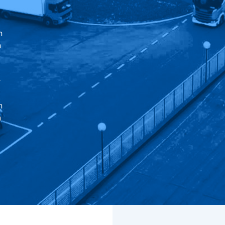
n
n
r
n
n