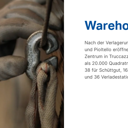
Wareho
Nach der Verlagerun
und Pioltello eröff
Zentrum in Truccazz
als 20.000 Quadratm
38 für Schüttgut, 1
und 36 Verladestati