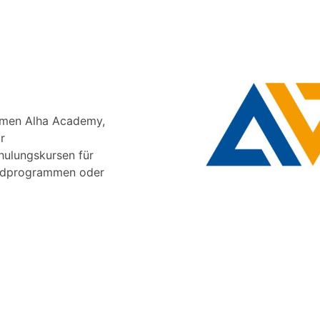
hmen Alha Academy,
r
chulungskursen für
ardprogrammen oder