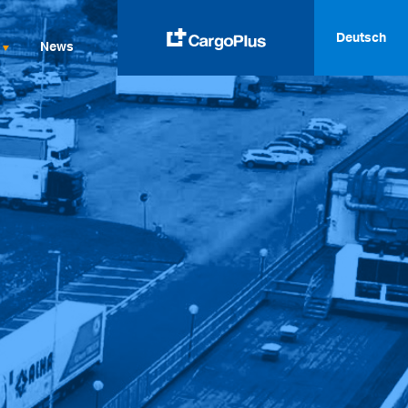
Deutsch
News
English
Italiano
Spanish
Français
Deutsch
русский
العربية
中文